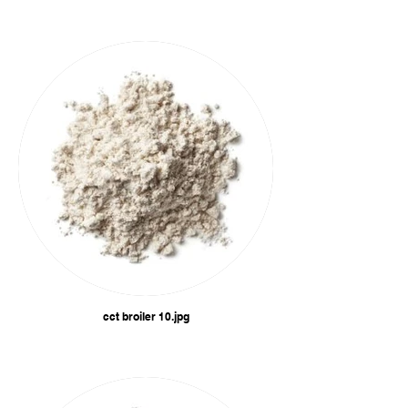
cct broiler 10.jpg