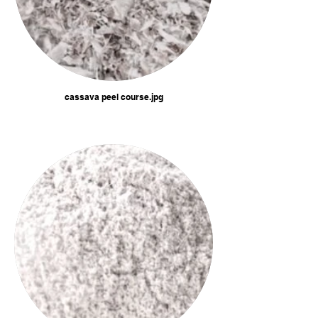
cassava peel course.jpg