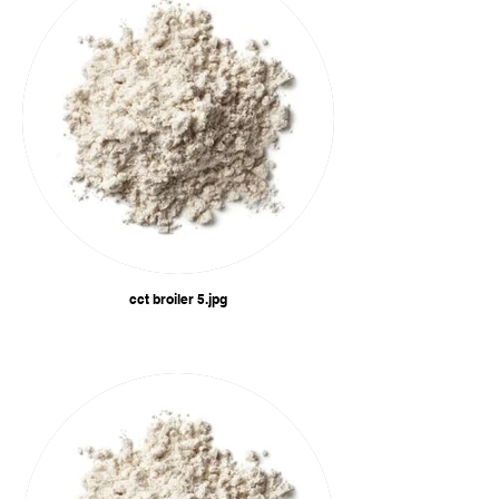
cct broiler 5.jpg