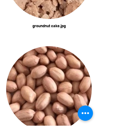
groundnut cake.jpg